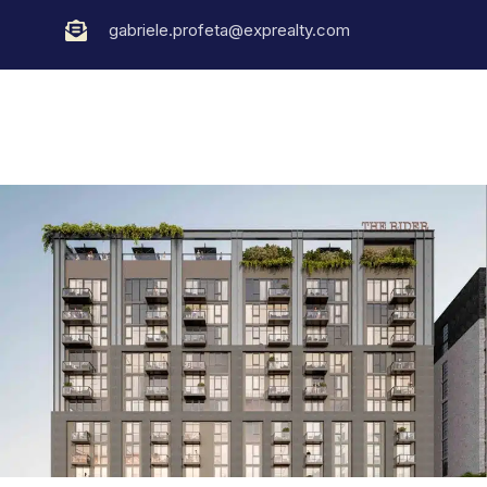
gabriele.profeta@exprealty.com