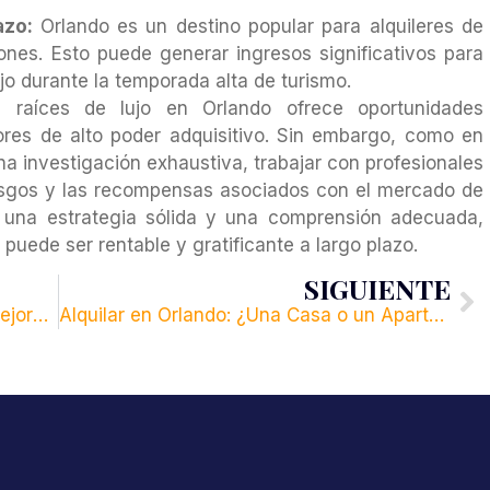
azo:
Orlando es un destino popular para alquileres de
nes. Esto puede generar ingresos significativos para
ujo durante la temporada alta de turismo.
 raíces de lujo en Orlando ofrece oportunidades
ores de alto poder adquisitivo. Sin embargo, como en
una investigación exhaustiva, trabajar con profesionales
esgos y las recompensas asociados con el mercado de
n una estrategia sólida y una comprensión adecuada,
 puede ser rentable y gratificante a largo plazo.
SIGUIENTE
Orlando es hogar de algunas de las mejores escuelas públicas y privadas de Florida:
Alquilar en Orlando: ¿Una Casa o un Apartamento?