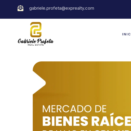
gabriele.profeta@exprealty.com
INI