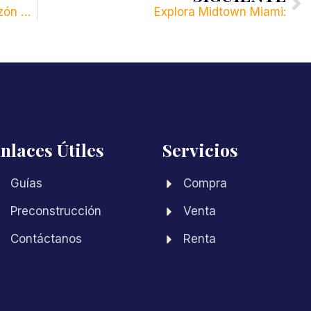
Lo mejor de Brickell: Descubre el corazón de Miami.
Explora Midtown Miami:
nlaces Útiles
Servicios
Guías
Compra
Preconstrucción
Venta
Contáctanos
Renta