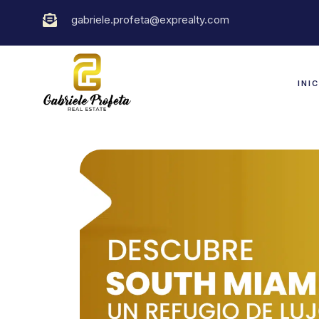
gabriele.profeta@exprealty.com
INI