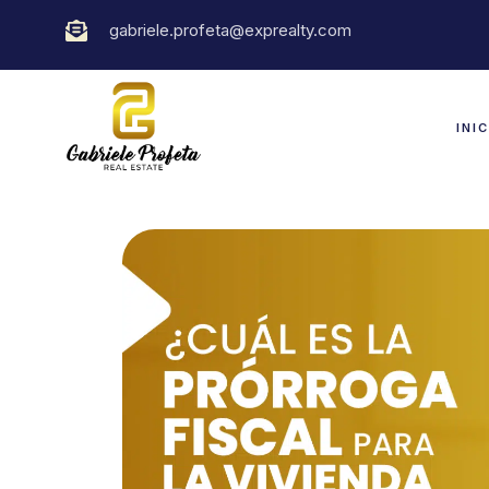
gabriele.profeta@exprealty.com
INI