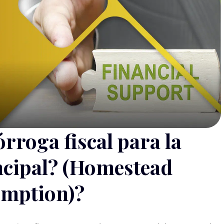
órroga fiscal para la
ncipal? (Homestead
emption)?